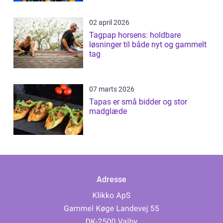
02 april 2026
Tagpap horsens: holdbare
løsninger til både nyt og gammelt
tag
07 marts 2026
Tapas er små bidder og stor
madglæde
Adresse