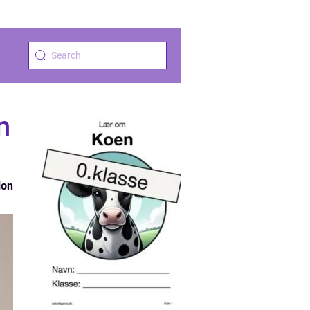
n
ion