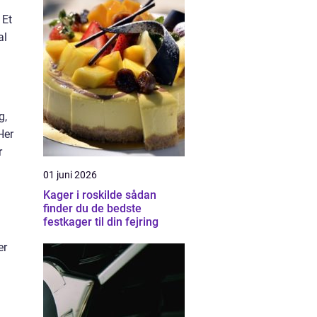
 Et
al
g,
Her
r
01 juni 2026
Kager i roskilde sådan
finder du de bedste
festkager til din fejring
er