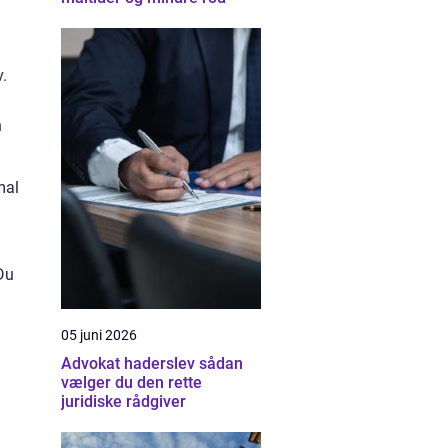
v.
n
mal
Du
05 juni 2026
Advokat haderslev sådan
vælger du den rette
juridiske rådgiver