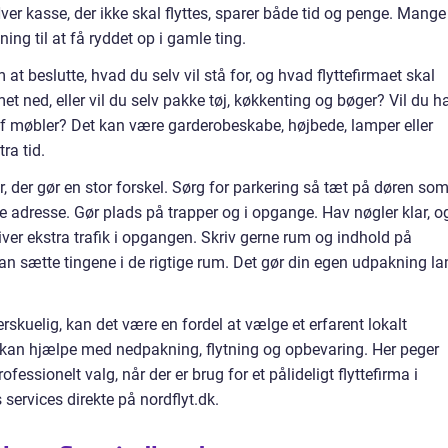
er kasse, der ikke skal flyttes, sparer både tid og penge. Mange
ning til at få ryddet op i gamle ting.
t beslutte, hvad du selv vil stå for, og hvad flyttefirmaet skal
t ned, eller vil du selv pakke tøj, køkkenting og bøger? Vil du h
f møbler? Det kan være garderobeskabe, højbede, lamper eller
ra tid.
r, der gør en stor forskel. Sørg for parkering så tæt på døren so
 adresse. Gør plads på trapper og i opgange. Hav nøgler klar, o
iver ekstra trafik i opgangen. Skriv gerne rum og indhold på
an sætte tingene i de rigtige rum. Det gør din egen udpakning la
rskuelig, kan det være en fordel at vælge et erfarent lokalt
 kan hjælpe med nedpakning, flytning og opbevaring. Her peger
essionelt valg, når der er brug for et pålideligt flyttefirma i
ervices direkte på nordflyt.dk.