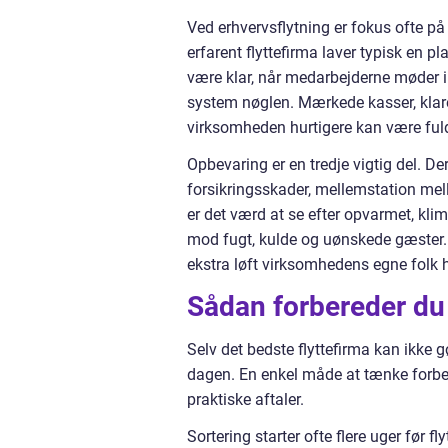
Ved erhvervsflytning er fokus ofte på n
erfarent flyttefirma laver typisk en
være klar, når medarbejderne møder i
system nøglen. Mærkede kasser, klare 
virksomheden hurtigere kan være fuld
Opbevaring er en tredje vigtig del. D
forsikringsskader, mellemstation mell
er det værd at se efter opvarmet, kli
mod fugt, kulde og uønskede gæster. 
ekstra løft virksomhedens egne folk he
Sådan forbereder du 
Selv det bedste flyttefirma kan ikke g
dagen. En enkel måde at tænke forbere
praktiske aftaler.
Sortering starter ofte flere uger fø