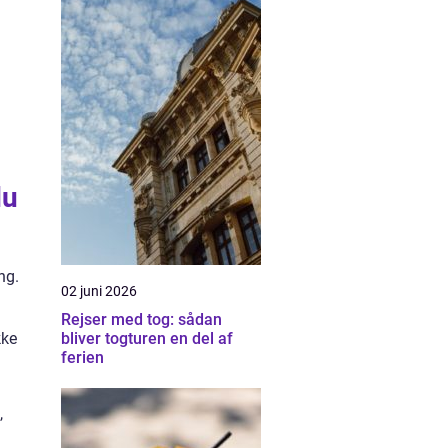
du
ng.
02 juni 2026
Rejser med tog: sådan
kke
bliver togturen en del af
ferien
,