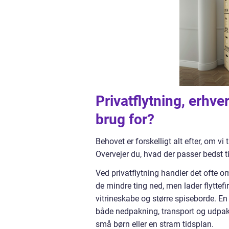
Privatflytning, erhv
brug for?
Behovet er forskelligt alt efter, om vi
Overvejer du, hvad der passer bedst ti
Ved privatflytning handler det ofte o
de mindre ting ned, men lader flyttef
vitrineskabe og større spiseborde. En 
både nedpakning, transport og udpakni
små børn eller en stram tidsplan.