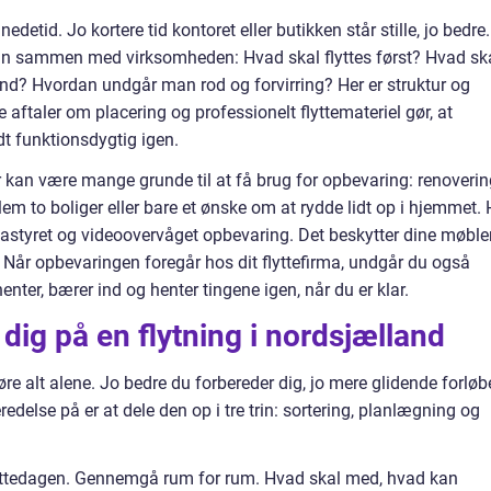
edetid. Jo kortere tid kontoret eller butikken står stille, jo bedre.
 plan sammen med virksomheden: Hvad skal flyttes først? Hvad sk
nd? Hvordan undgår man rod og forvirring? Her er struktur og
aftaler om placering og professionelt flyttemateriel gør, at
t funktionsdygtig igen.
er kan være mange grunde til at få brug for opbevaring: renoverin
em to boliger eller bare et ønske om at rydde lidt op i hjemmet. 
mastyret og videoovervåget opbevaring. Det beskytter dine møble
Når opbevaringen foregår hos dit flyttefirma, undgår du også
nter, bærer ind og henter tingene igen, når du er klar.
dig på en flytning i nordsjælland
øre alt alene. Jo bedre du forbereder dig, jo mere glidende forløb
delse på er at dele den op i tre trin: sortering, planlægning og
r flyttedagen. Gennemgå rum for rum. Hvad skal med, hvad kan