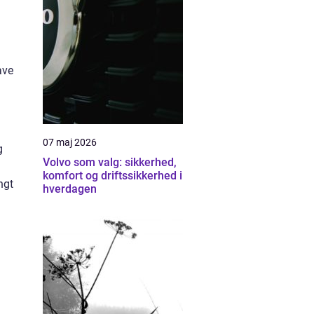
ave
m
07 maj 2026
g
Volvo som valg: sikkerhed,
komfort og driftssikkerhed i
ngt
hverdagen