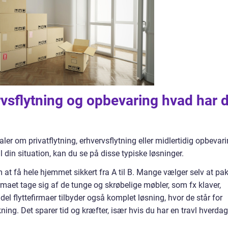
ervsflytning og opbevaring hvad har 
 taler om privatflytning, erhvervsflytning eller midlertidig opbevari
l din situation, kan du se på disse typiske løsninger.
m at få hele hjemmet sikkert fra A til B. Mange vælger selv at pa
irmaet tage sig af de tunge og skrøbelige møbler, som fx klaver,
del flyttefirmaer tilbyder også komplet løsning, hvor de står for
ng. Det sparer tid og kræfter, især hvis du har en travl hverdag