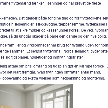
Erfarne flyttemænd tænker i løsninger og har prøvet de fleste
kkerheden. Det gælder både for dine ting og for flyttefolkene sel
e rigtige hjælpemidler: sækkevogne, tæpper, remme, flyttekasser i
drettet til at sikre møbler og kasser under kørsel. De ved, hvorda
gge, så du undgår skader på både den gamle og den nye bolig.
Mange familier og virksomheder har brug for flytning uden for nor
hænge sammen. Et seriøst flyttefirma i Nordsjælland tilbyder ofte
e sig tidsplaner, nøgletider og indflytningsfrister.
delig aftale om pris, omfang og tidsplan gør en kæmpe forskel. 
hvor det klart fremgår, hvad flytningen omfatter: antal mand,
ntuel opbevaring og ekstra ydelser som nedpakning og montering.