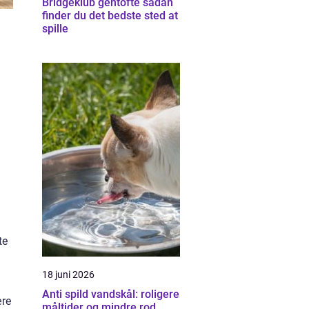
Bridgeklub gentofte sådan
finder du det bedste sted at
spille
te
18 juni 2026
Anti spild vandskål: roligere
ære
måltider og mindre rod