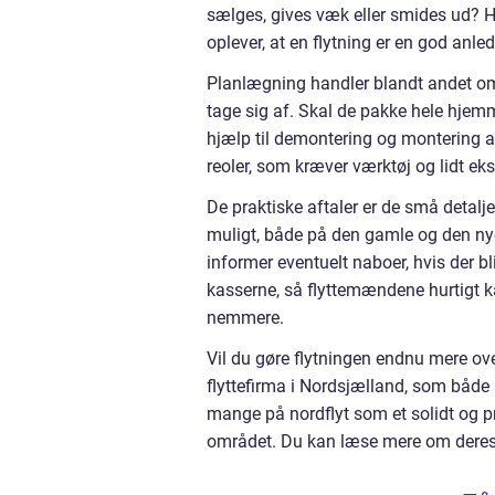
sælges, gives væk eller smides ud? Hv
oplever, at en flytning er en god anled
Planlægning handler blandt andet om a
tage sig af. Skal de pakke hele hjemme
hjælp til demontering og montering a
reoler, som kræver værktøj og lidt ekst
De praktiske aftaler er de små detalje
muligt, både på den gamle og den nye
informer eventuelt naboer, hvis der bl
kasserne, så flyttemændene hurtigt k
nemmere.
Vil du gøre flytningen endnu mere ove
flyttefirma i Nordsjælland, som både
mange på nordflyt som et solidt og prof
området. Du kan læse mere om deres s