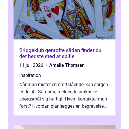
Bridgeklub gentofte sådan finder du
det bedste sted at spille
11 juli 2026
Amalie Thomsen
inspiration
Når man mister en nærtstående, kan sorgen
fylde alt. Samtidig melder de praktiske
spørgsmål sig hurtigt: Hvem kontakter man
først? Hvordan planlægges en begravelse
eller bisættelse? Hvad koster det? E...