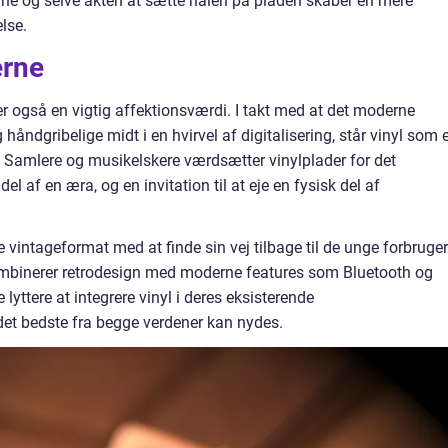
ne og selve akten at sætte nålen på pladen skaber en mere
else.
erne
 også en vigtig affektionsværdi. I takt med at det moderne
håndgribelige midt i en hvirvel af digitalisering, står vinyl som 
 Samlere og musikelskere værdsætter vinylplader for det
l af en æra, og en invitation til at eje en fysisk del af
vintageformat med at finde sin vej tilbage til de unge forbruger
kombinerer retrodesign med moderne features som Bluetooth og
lyttere at integrere vinyl i deres eksisterende
det bedste fra begge verdener kan nydes.