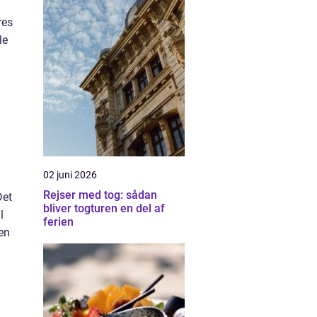
res
le
02 juni 2026
Rejser med tog: sådan
Det
bliver togturen en del af
l
ferien
en