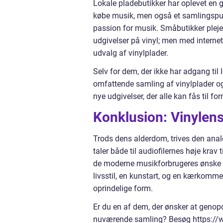
Lokale pladebutikker har oplevet en ge
købe musik, men også et samlingspunk
passion for musik. Småbutikker pleje
udgivelser på vinyl; men med internet
udvalg af vinylplader.
Selv for dem, der ikke har adgang ti
omfattende samling af vinylplader og 
nye udgivelser, der alle kan fås til fo
Konklusion: Vinylens
Trods dens alderdom, trives den ana
taler både til audiofilernes høje krav 
de moderne musikforbrugeres ønske om
livsstil, en kunstart, og en kærkomm
oprindelige form.
Er du en af dem, der ønsker at genop
nuværende samling? Besøg https://w