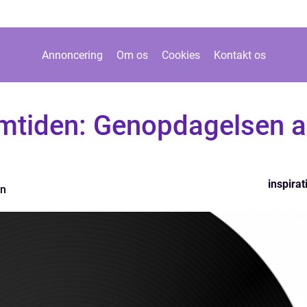
Annoncering
Om os
Cookies
Kontakt os
emtiden: Genopdagelsen a
inspirat
en