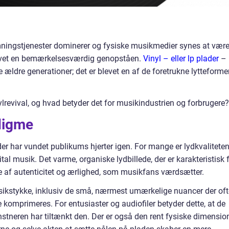
rømningstjenester dominerer og fysiske musikmedier synes at være
plevet en bemærkelsesværdig genopståen.
Vinyl – eller lp plader
– 
de ældre generationer; det er blevet en af de foretrukne lytteforme
ylrevival, og hvad betyder det for musikindustrien og forbrugere?
digme
lader har vundet publikums hjerter igen. For mange er lydkvalitete
ital musik. Det varme, organiske lydbillede, der er karakteristisk 
se af autenticitet og ærlighed, som musikfans værdsætter.
sikstykke, inklusiv de små, nærmest umærkelige nuancer der oft
ne komprimeres. For entusiaster og audiofiler betyder dette, at de
tneren har tiltænkt den. Der er også den rent fysiske dimensio