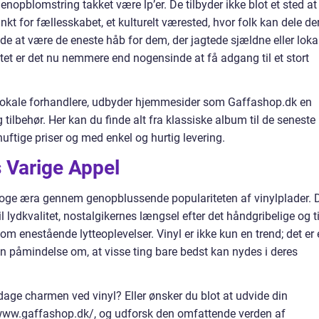
nopblomstring takket være lp’er. De tilbyder ikke blot et sted at
t for fællesskabet, et kulturelt værested, hvor folk kan dele de
de at være de eneste håb for dem, der jagtede sjældne eller loka
tet er det nu nemmere end nogensinde at få adgang til et stort
l lokale forhandlere, udbyder hjemmesider som Gaffashop.dk en
tilbehør. Her kan du finde alt fra klassiske album til de seneste
rnuftige priser og med enkel og hurtig levering.
 Varige Appel
loge æra gennem genopblussende populariteten af vinylplader. 
til lydkvalitet, nostalgikernes længsel efter det håndgribelige og ti
 enestående lytteoplevelser. Vinyl er ikke kun en trend; det er 
en påmindelse om, at visse ting bare bedst kan nydes i deres
dage charmen ved vinyl? Eller ønsker du blot at udvide din
ww.gaffashop.dk/, og udforsk den omfattende verden af