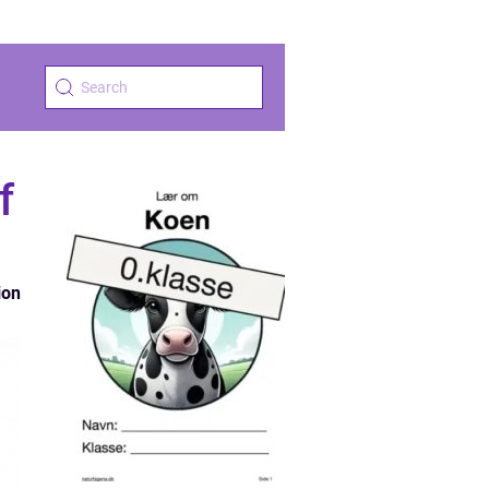
f
ion