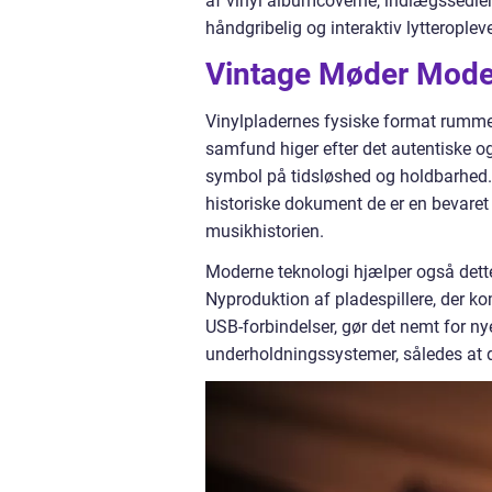
af vinyl albumcoverne, indlægssedler
håndgribelig og interaktiv lytteroplev
Vintage Møder Mod
Vinylpladernes fysiske format rummer
samfund higer efter det autentiske og 
symbol på tidsløshed og holdbarhed.
historiske dokument de er en bevaret de
musikhistorien.
Moderne teknologi hjælper også dette 
Nyproduktion af pladespillere, der 
USB-forbindelser, gør det nemt for nye 
underholdningssystemer, således at 