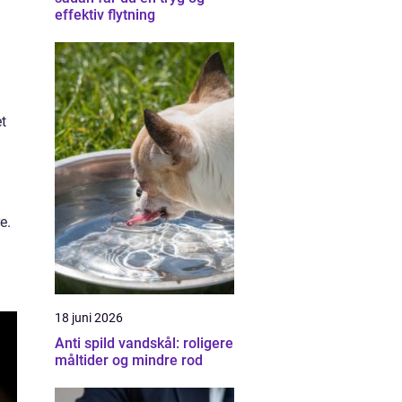
effektiv flytning
et
e.
18 juni 2026
Anti spild vandskål: roligere
måltider og mindre rod