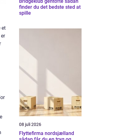
Bridgeklub gentofte sådan
finder du det bedste sted at
spille
 et
er
r
n
for
e
08 juli 2026
n
Flyttefirma nordsjælland
sådan får du en tryg og