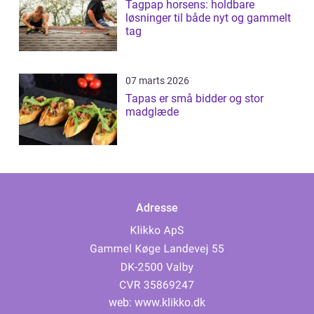
Tagpap horsens: holdbare
løsninger til både nyt og gammelt
tag
07 marts 2026
Tapas er små bidder og stor
madglæde
Adresse
web:
www.klikko.dk