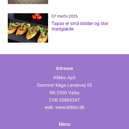
07 marts 2026
Tapas er små bidder og stor
madglæde
Adresse
web:
www.klikko.dk
Menu