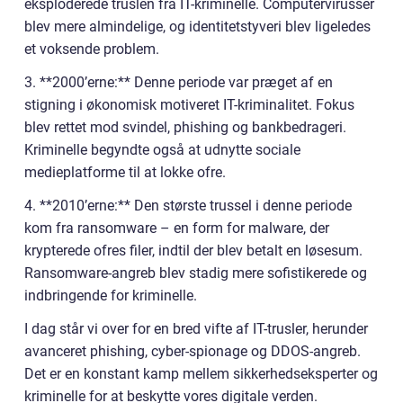
eksploderede truslen fra IT-kriminelle. Computervirusser
blev mere almindelige, og identitetstyveri blev ligeledes
et voksende problem.
3. **2000’erne:** Denne periode var præget af en
stigning i økonomisk motiveret IT-kriminalitet. Fokus
blev rettet mod svindel, phishing og bankbedrageri.
Kriminelle begyndte også at udnytte sociale
medieplatforme til at lokke ofre.
4. **2010’erne:** Den største trussel i denne periode
kom fra ransomware – en form for malware, der
krypterede ofres filer, indtil der blev betalt en løsesum.
Ransomware-angreb blev stadig mere sofistikerede og
indbringende for kriminelle.
I dag står vi over for en bred vifte af IT-trusler, herunder
avanceret phishing, cyber-spionage og DDOS-angreb.
Det er en konstant kamp mellem sikkerhedseksperter og
kriminelle for at beskytte vores digitale verden.