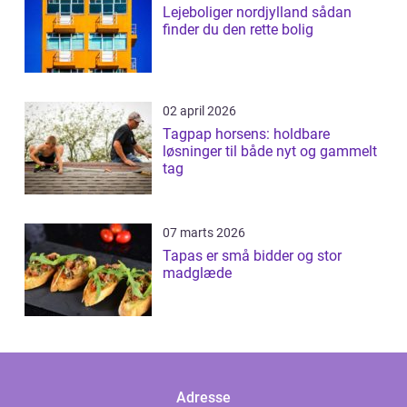
Lejeboliger nordjylland sådan
finder du den rette bolig
02 april 2026
Tagpap horsens: holdbare
løsninger til både nyt og gammelt
tag
07 marts 2026
Tapas er små bidder og stor
madglæde
Adresse