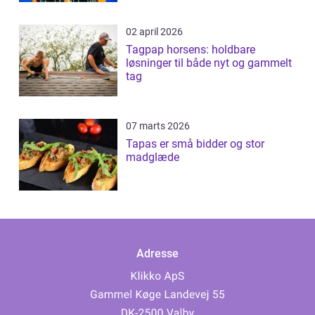
02 april 2026
Tagpap horsens: holdbare
løsninger til både nyt og gammelt
tag
07 marts 2026
Tapas er små bidder og stor
madglæde
Adresse