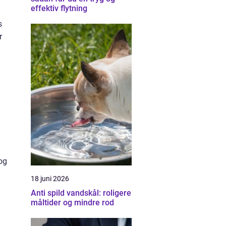
effektiv flytning
s
r
og
18 juni 2026
Anti spild vandskål: roligere
måltider og mindre rod