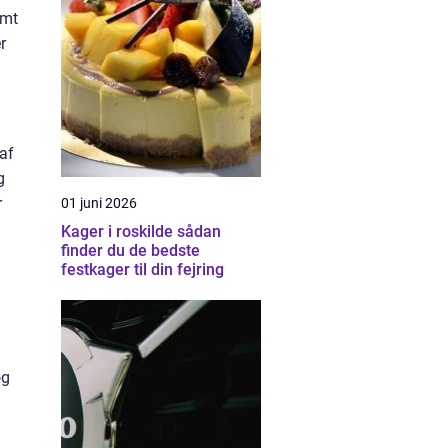
emt
r
af
g
r
01 juni 2026
Kager i roskilde sådan
finder du de bedste
festkager til din fejring
og