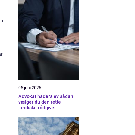
g
om
er
05 juni 2026
Advokat haderslev sådan
vælger du den rette
juridiske rådgiver