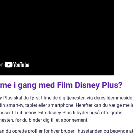
e i gang med Film Disney Plus?
Plus skal du først tilmelde dig tjenesten via deres hjemmeside
 din smart-tv, tablet eller smartphone. Herefter kan du vælge mel
ser til dit behov. Filmdisney Plus tilbyder også ofte gratis
nesten, før du binder dig til et abonnement.
kan du oprette profiler for hver bruger i husstanden og begynde a