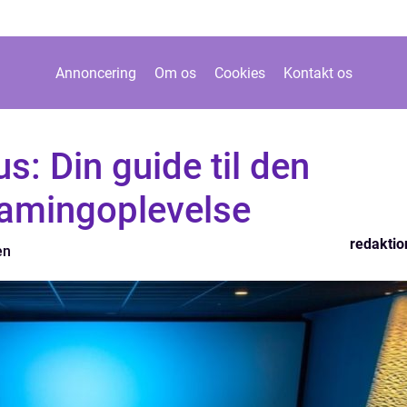
Annoncering
Om os
Cookies
Kontakt os
s: Din guide til den
eamingoplevelse
redaktio
en