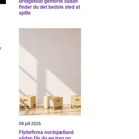
Bridgeklub gentofte sådan
finder du det bedste sted at
spille
y
08 juli 2026
Flyttefirma nordsjælland
sådan får du en tryg og