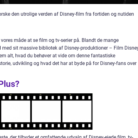
orske den utrolige verden af Disney-film fra fortiden og nutiden
 vores måde at se film og tv-serier på. Blandt de mange
 ud med sit massive bibliotek af Disney-produktioner – Film Disne
nnem alt, hvad du behøver at vide om denne fantastiske
orie, udvikling og hvad det har at byde på for Disney-fans over
Plus?
te, der tilbyder et omfattende udvalg af Disney-ejede film, tv-