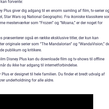
 kan forvente:
y Plus giver dig adgang til en enorm samling af film, tv-serier o
el, Star Wars og National Geographic. Fra ikoniske klassikere s
erne mesterværker som “Frozen” og “Moana,” er der noget for
us præsenterer også en række eksklusive titler, der kun kan
er originale serier som “The Mandalorian” og “WandaVision,” d
de publikum og kritikere.
Film Disney Plus kan du downloade film og tv-shows til offline
er når du ikke har adgang til internetforbindelse.
 Plus er designet til hele familien. Du finder et bredt udvalg af
rer underholdning for alle aldre.