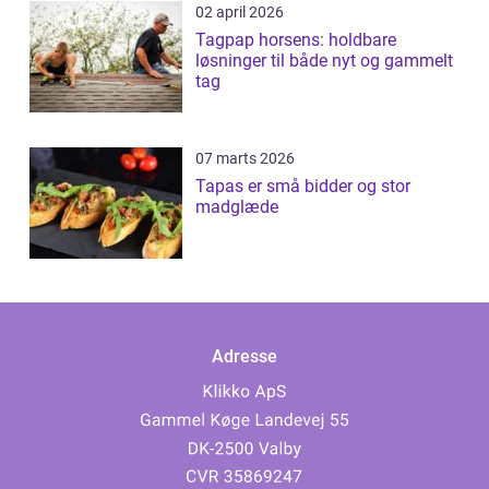
02 april 2026
Tagpap horsens: holdbare
løsninger til både nyt og gammelt
tag
07 marts 2026
Tapas er små bidder og stor
madglæde
Adresse