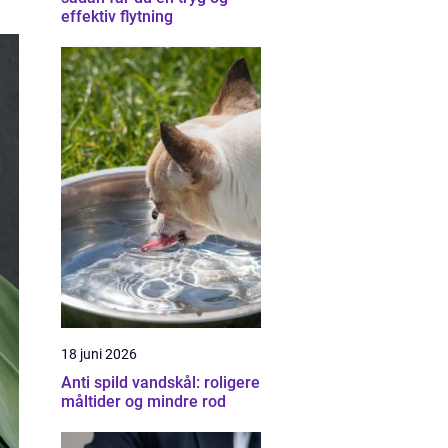
effektiv flytning
18 juni 2026
Anti spild vandskål: roligere
måltider og mindre rod