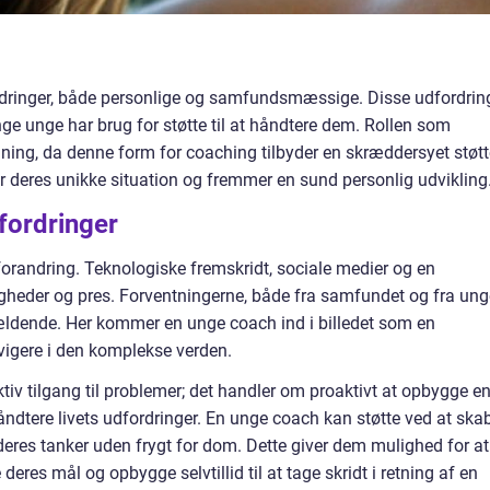
rdringer, både personlige og samfundsmæssige. Disse udfordrin
ge unge har brug for støtte til at håndtere dem. Rollen som
dning, da denne form for coaching tilbyder en skræddersyet støtt
deres unikke situation og fremmer en sund personlig udvikling
fordringer
forandring. Teknologiske fremskridt, sociale medier og en
gheder og pres. Forventningerne, både fra samfundet og fra ung
ældende. Her kommer en unge coach ind i billedet som en
vigere i den komplekse verden.
ktiv tilgang til problemer; det handler om proaktivt at opbygge e
ndtere livets udfordringer. En unge coach kan støtte ved at ska
deres tanker uden frygt for dom. Dette giver dem mulighed for at
 deres mål og opbygge selvtillid til at tage skridt i retning af en