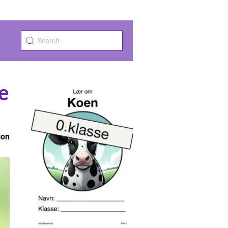
e
ion