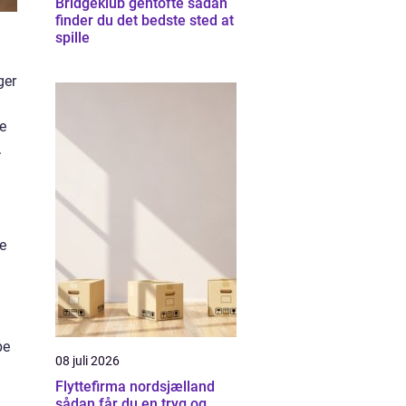
Bridgeklub gentofte sådan
finder du det bedste sted at
spille
ger
e
.
e
n
be
08 juli 2026
Flyttefirma nordsjælland
sådan får du en tryg og