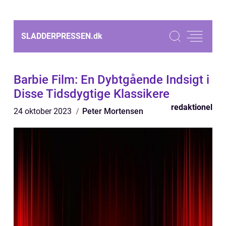
SLADDERPRESSEN.
dk
Barbie Film: En Dybtgående Indsigt i
Disse Tidsdygtige Klassikere
redaktionel
24 oktober 2023
Peter Mortensen