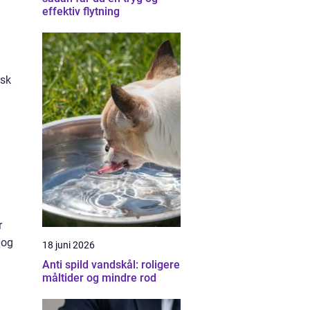
effektiv flytning
isk
r
 og
18 juni 2026
Anti spild vandskål: roligere
måltider og mindre rod