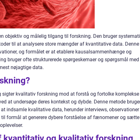
n objektiv og målelig tilgang til forskning. Den bruger systemat
toder til at analysere store mængder af kvantitative data. Denne
rvationer, og formålet er at etablere kausalsammenhænge og
kning bruger ofte strukturerede spørgeskemaer og spørgsmål med
mest nøjagtige data.
rskning?
g sigter kvalitativ forskning mod at forstå og fortolke komplekse
d at undersøge deres kontekst og dybde. Denne metode bruge
at indsamle kvalitative data, herunder interviews, observationer
r til formål at generere dybere forståelse af fænomener og sætte
oplevelser.
 kvantitativ og kvalitativ forskning