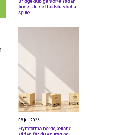
Bridgeklub gentofte sådan
finder du det bedste sted at
spille
f
08 juli 2026
Flyttefirma nordsjælland
sådan får du en tryg og