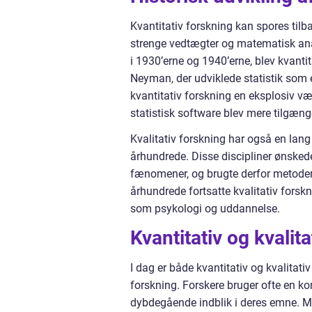
Kvantitativ forskning kan spores tilb
strenge vedtægter og matematisk anal
i 1930’erne og 1940’erne, blev kvantit
Neyman, der udviklede statistik som e
kvantitativ forskning en eksplosiv v
statistisk software blev mere tilgæng
Kvalitativ forskning har også en lang h
århundrede. Disse discipliner ønskede
fænomener, og brugte derfor metoder s
århundrede fortsatte kvalitativ forsk
som psykologi og uddannelse.
Kvantitativ og kvalita
I dag er både kvantitativ og kvalitati
forskning. Forskere bruger ofte en k
dybdegående indblik i deres emne. Me