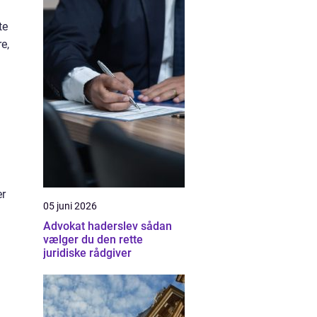
te
e,
er
05 juni 2026
Advokat haderslev sådan
vælger du den rette
juridiske rådgiver
g