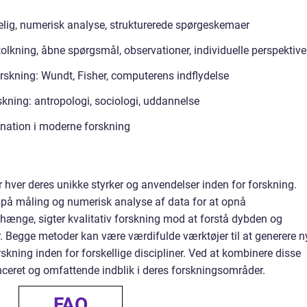
lelig, numerisk analyse, strukturerede spørgeskemaer
rtolkning, åbne spørgsmål, observationer, individuelle perspektive
forskning: Wundt, Fisher, computerens indflydelse
rskning: antropologi, sociologi, uddannelse
nation i moderne forskning
ar hver deres unikke styrker og anvendelser inden for forskning.
 på måling og numerisk analyse af data for at opnå
nge, sigter kvalitativ forskning mod at forstå dybden og
Begge metoder kan være værdifulde værktøjer til at generere n
rskning inden for forskellige discipliner. Ved at kombinere disse
ceret og omfattende indblik i deres forskningsområder.
FAQ