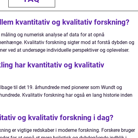
lem kvantitativ og kvalitativ forskning?
å måling og numerisk analyse af data for at opnå
nhænge. Kvalitativ forskning sigter mod at forstå dybden og
 ved at undersøge individuelle perspektiver og oplevelser.
ling har kvantitativ og kvalitativ
tilbage til det 19. århundrede med pionerer som Wundt og
århundrede. Kvalitativ forskning har også en lang historie inden
ativ og kvalitativ forskning i dag?
skning er vigtige redskaber i moderne forskning. Forskere bruger
der for at opnå et mere holistisk og dybdegående indblik i