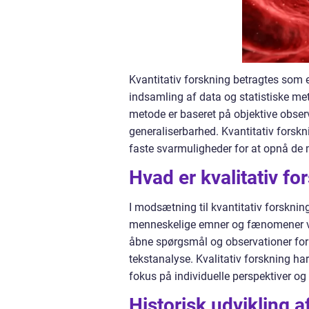
Kvantitativ forskning betragtes som e
indsamling af data og statistiske me
metode er baseret på objektive obse
generaliserbarhed. Kvantitativ fors
faste svarmuligheder for at opnå de 
Hvad er kvalitativ fo
I modsætning til kvantitativ forsknin
menneskelige emner og fænomener ve
åbne spørgsmål og observationer for 
tekstanalyse. Kvalitativ forskning ha
fokus på individuelle perspektiver og 
Historisk udvikling af