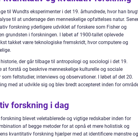
age til Wundts eksperimenter i det 19. århundrede, hvor han brug
yse til at undersøge den menneskelige opfattelses natur. Sener
ativ forskning yderligere udviklet af forskere som Fisher og
n grundsten i forskningen. I løbet af 1900-tallet oplevede
ækst takket være teknologiske fremskridt, hvor computere og
elige.
istorie, der går tilbage til antropologi og sociologi i det 19.
 at forstå og beskrive menneskelige kulturelle og sociale
om feltstudier, interviews og observationer. I løbet af det 20.
ning med at udvikle sig og blev bredt accepteret inden for områd
tiv forskning i dag
v forskning blevet veletablerede og vigtige redskaber inden for
ombination af begge metoder for at opnå et mere holistisk og
ns kvantitativ forskning hjælper med at identificere mønstre o